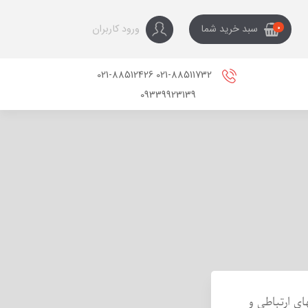
ورود کاربران
سبد خرید شما
0
021-88511732 021-88512426
09339923139
تصویری، کابلهای ارتباطی و