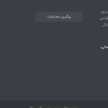
های تصویری،
پیگیری سفارشات
طراحی
تال
الی،