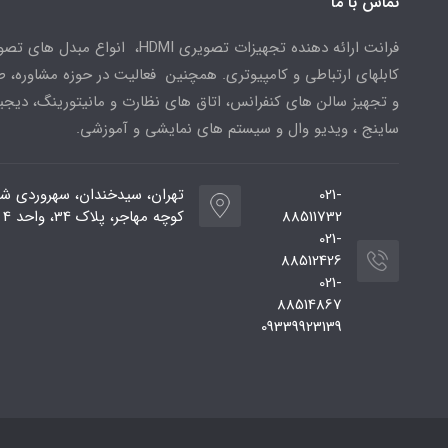
تماس با ما
فرانت ارائه دهنده تجهیزات تصویری HDMI، انواع مبدل 
کابلهای ارتباطی و کامپیوتری. همچنین فعالیت در حوزه مشاوره، 
و تجهیز سالن های کنفرانس، اتاق های نظارت و مانیتورینگ، دیجی
ساینج ، ویدیو وال و سیستم های نمایشی و آموزشی.
021-
تهران، سیدخندان، سهروردی شم
88511732
کوچه مهاجر، پلاک 34، واحد 4
021-
88512426
021-
88514867
09339923139