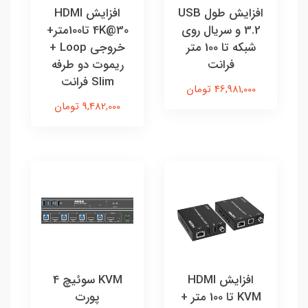
افزایش طول USB
افزايش HDMI
3.2 و سریال روی
4K@30 تا100متر+
شبکه تا 100 متر
خروجي Loop +
فرانت
ريموت دو طرفه
Slim فرانت
46,981,000 تومان
9,482,000 تومان
افزايش HDMI
KVM سوئیچ 4
KVM تا 100 متر +
پورت