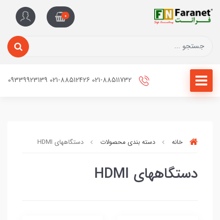
0
021-88511732 021-88512426 09339923139
خانه
دسته بندی محصولات
دستگاههای HDMI
دستگاههای HDMI