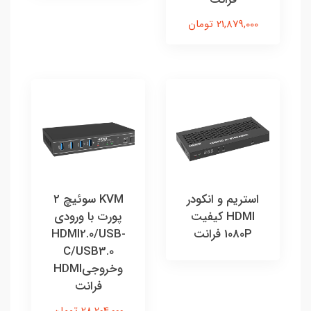
21,879,000 تومان
استریم و انکودر
KVM سوئيچ 2
HDMI کیفیت
پورت با ورودی
1080P فرانت
HDMI2.0/USB-
C/USB3.0
وخروجیHDMI
فرانت
28,204,000 تومان