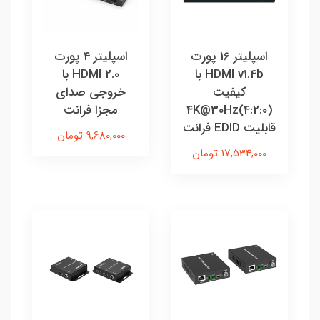
اسپلیتر 16 پورت
اسپلیتر 4 پورت
HDMI v1.4b با
HDMI 2.0 با
کیفیت
خروجی صدای
4K@30Hz(4:2:0)
مجزا فرانت
قابلیت EDID فرانت
9,680,000 تومان
17,534,000 تومان