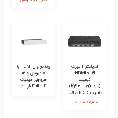
اسپلیتر 4 پورت
ويدئو وال HDMI با
HDMI v1.4bبا
8 ورودي و 16
کیفیت
خروجي کيفيت
4K@30Hz(4:2:0)
Full-HD فرانت
قابلیت EDID فرانت
5,175,500 تومان