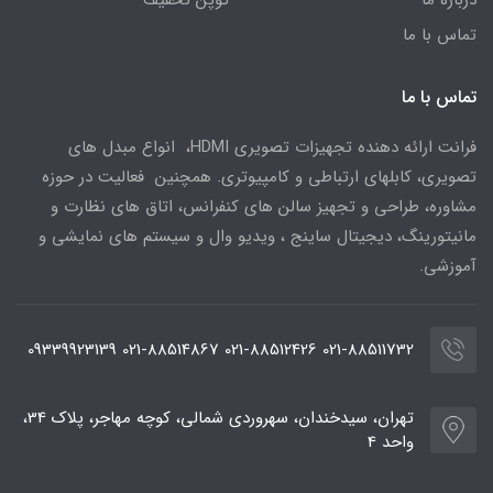
تماس با ما
تماس با ما
فرانت ارائه دهنده تجهیزات تصویری HDMI، انواع مبدل های
تصویری، کابلهای ارتباطی و کامپیوتری. همچنین فعالیت در حوزه
مشاوره، طراحی و تجهیز سالن های کنفرانس، اتاق های نظارت و
مانیتورینگ، دیجیتال ساینج ، ویدیو وال و سیستم های نمایشی و
آموزشی.
021-88511732 021-88512426 021-88514867 09339923139
تهران، سیدخندان، سهروردی شمالی، کوچه مهاجر، پلاک 34،
واحد 4