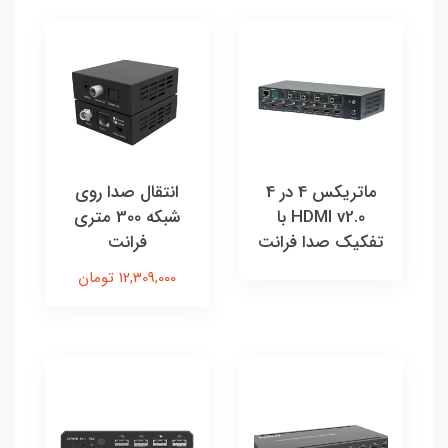
ماتریکس 4 در 4
انتقال صدا روی
HDMI v2.0 با
شبکه 300 متری
تفکیک صدا فرانت
فرانت
12,309,000 تومان