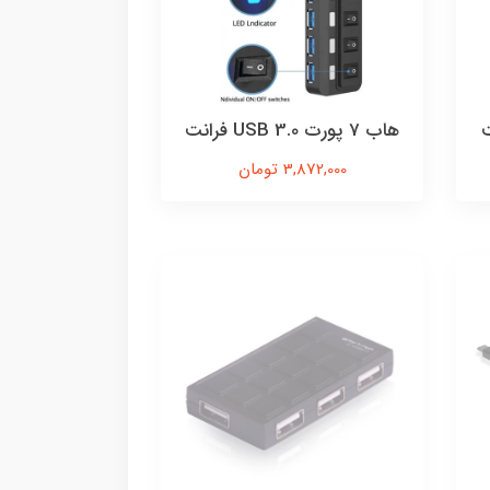
هاب 7 پورت USB 3.0 فرانت
3,872,000 تومان