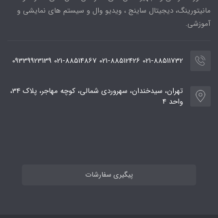
مانیتورینگ، دیجیتال ساینج ، ویدیو وال و سیستم های نمایشی و
آموزشی.
021-88511732 021-88512426 021-88514867 09339923139
تهران، سیدخندان، سهروردی شمالی، کوچه مهاجر، پلاک 34،
واحد 4
پیگیری سفارشات