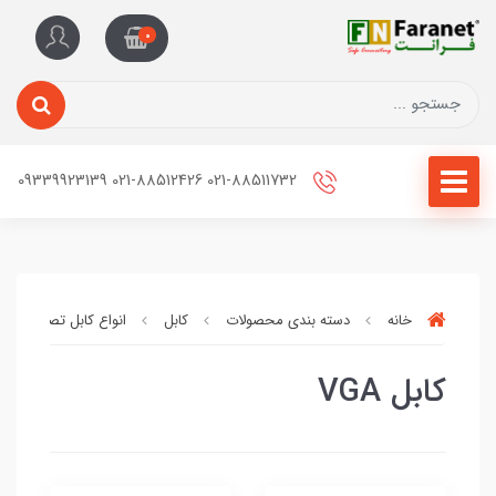
0
021-88511732 021-88512426 09339923139
خانه
دسته بندی محصولات
کابل
انواع کابل تصویر
کابل VGA