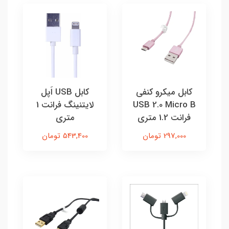
کابل میکرو کنفی
کابل USB اَپل
USB 2.0 Micro B
لایتنينگ فرانت 1
فرانت 1.2 متری
متری
297,000 تومان
543,400 تومان