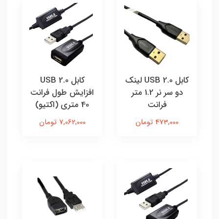
کابل USB 2.0 لینک
کابل USB 2.0
دو سر نر 1.2 متر
افزایش طول فرانت
فرانت
40 متری (اکتیو)
473,000 تومان
7,062,000 تومان