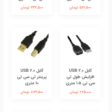
522,500 تومان
346,500 تومان
کابل USB 2.0
کابل USB 2.0
افزایش طول تی
پرینتر تی سی تی
سی تی 1.5 متری
10 متری
275,000 تومان
874,500 تومان