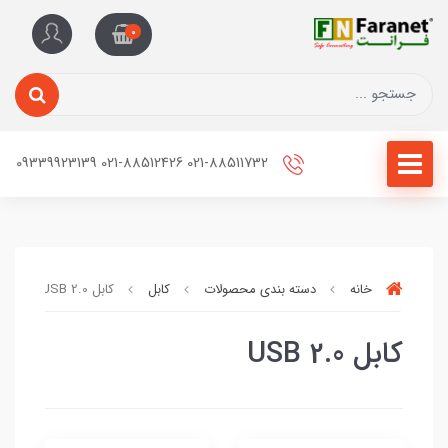
0
021-88511732 021-88512426 09339923139
خانه
دسته بندی محصولات
کابل
کابل USB 2.0
کابل USB 2.0