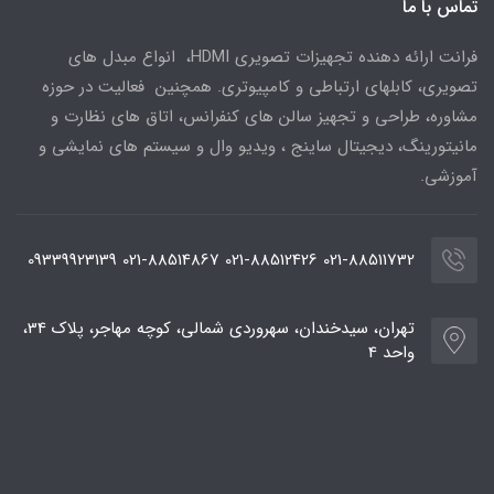
تماس با ما
فرانت ارائه دهنده تجهیزات تصویری HDMI، انواع مبدل های
تصویری، کابلهای ارتباطی و کامپیوتری. همچنین فعالیت در حوزه
مشاوره، طراحی و تجهیز سالن های کنفرانس، اتاق های نظارت و
مانیتورینگ، دیجیتال ساینج ، ویدیو وال و سیستم های نمایشی و
آموزشی.
021-88511732 021-88512426 021-88514867 09339923139
تهران، سیدخندان، سهروردی شمالی، کوچه مهاجر، پلاک 34،
واحد 4