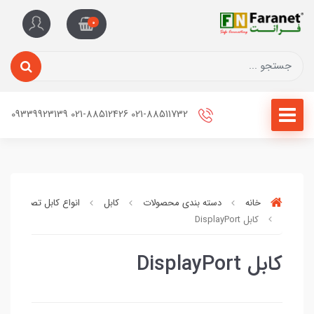
0
021-88511732 021-88512426 09339923139
خانه
دسته بندی محصولات
کابل
انواع کابل تصویر
کابل DisplayPort
کابل DisplayPort