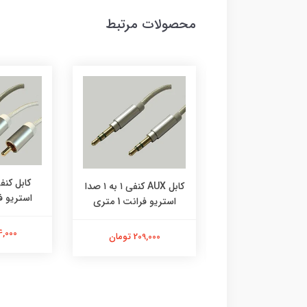
محصولات مرتبط
کابل AUX کنفی ١ به ١ صدا
 افزایش طول صدا
استریو فران
استریو فرانت 1 متری
فرانت 1.5 متری
264,000 
209,000 تومان
225,500 تومان