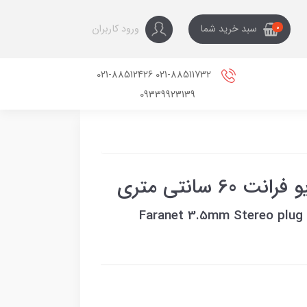
ورود کاربران
سبد خرید شما
0
021-88511732 021-88512426
09339923139
Faranet 3.5mm Stereo plug