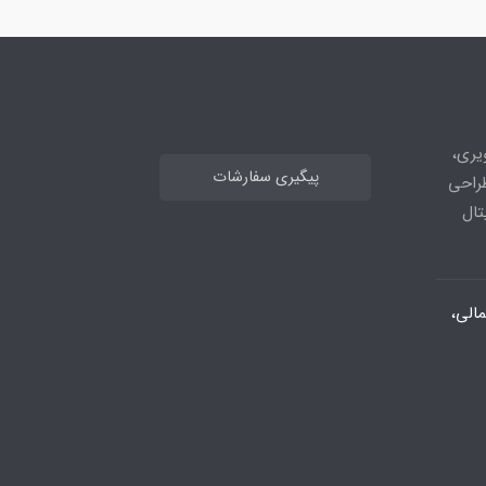
های تصویری،
پیگیری سفارشات
طراحی
تال
الی،