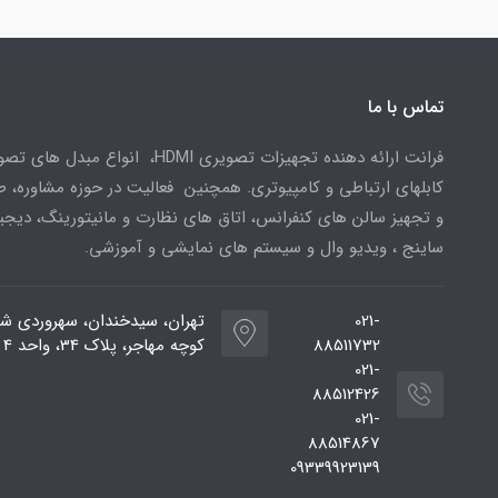
تماس با ما
فرانت ارائه دهنده تجهیزات تصویری HDMI، انواع مبدل 
کابلهای ارتباطی و کامپیوتری. همچنین فعالیت در حوزه مشاوره، 
و تجهیز سالن های کنفرانس، اتاق های نظارت و مانیتورینگ، دیجی
ساینج ، ویدیو وال و سیستم های نمایشی و آموزشی.
021-
تهران، سیدخندان، سهروردی شم
88511732
کوچه مهاجر، پلاک 34، واحد 4
021-
88512426
021-
88514867
09339923139