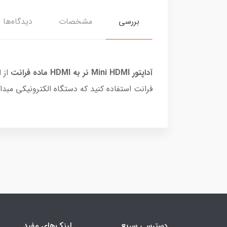
بررسی
مشخصات
دیدگاه‌ها
آداپتور Mini HDMI نر به HDMI ماده فرانت
از 
فرانت استفاده کنید که دستگاه الکترونیکی مبدا HDMI تایپ A و مقصد دارای درگاه HDMI تایپ C باشند
دسترسی سریع
لینک‌های مفید