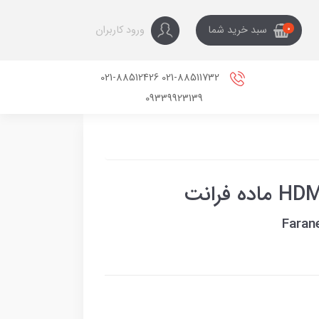
ورود کاربران
سبد خرید شما
0
021-88511732 021-88512426
09339923139
Faran