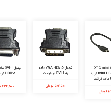
تبدیل VGA HDB15 ماده
کابل OTG mini 5pin :
به DVI-I نر فرانت
کابل mini USB 2.0 نر به
HDB15 نر فرانت
ت
522,500 تومان
434,500 تومان
تومان