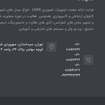
فرانت ارائه دهنده تجهیزات تصویری HDMI، انواع مبدل 
کابلهای ارتباطی و کامپیوتری. همچنین فعالیت در حوزه مشاوره، 
و تجهیز سالن های کنفرانس، اتاق های نظارت و مانیتورینگ، دیجی
ساینج ، ویدیو وال و سیستم های نمایشی و آموزشی.
021-
تهران، سیدخندان، سهروردی شم
88511732
کوچه مهاجر، پلاک 34، واحد 4
021-
88512426
021-
88514867
09339923139