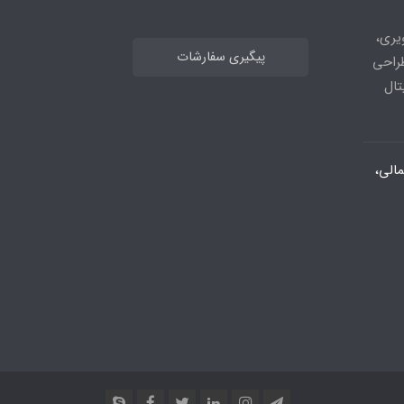
های تصویری،
پیگیری سفارشات
طراحی
تال
الی،