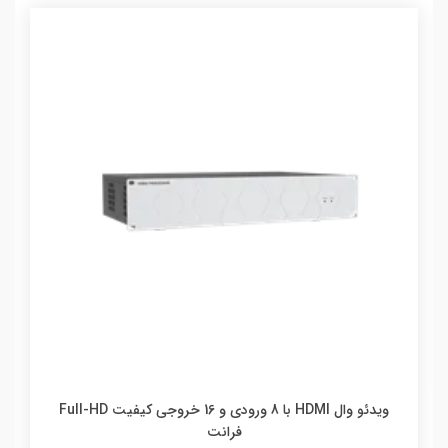
ويدئو وال HDMI با 8 ورودي و 16 خروجي کيفيت Full-HD
فرانت