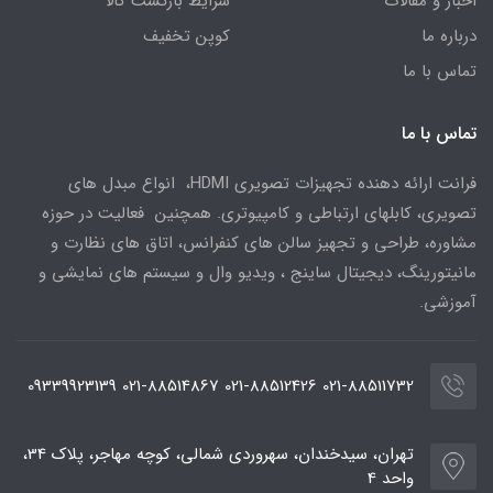
اخبار و مقالات
شرایط بازگشت کالا
درباره ما
کوپن تخفیف
تماس با ما
تماس با ما
فرانت ارائه دهنده تجهیزات تصویری HDMI، انواع مبدل های
تصویری، کابلهای ارتباطی و کامپیوتری. همچنین فعالیت در حوزه
مشاوره، طراحی و تجهیز سالن های کنفرانس، اتاق های نظارت و
مانیتورینگ، دیجیتال ساینج ، ویدیو وال و سیستم های نمایشی و
آموزشی.
021-88511732 021-88512426 021-88514867 09339923139
تهران، سیدخندان، سهروردی شمالی، کوچه مهاجر، پلاک 34،
واحد 4