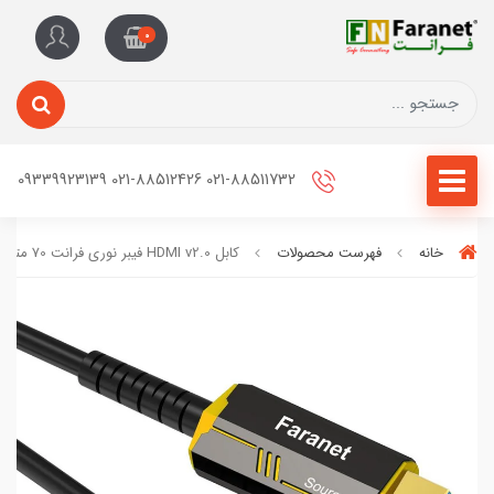
0
021-88511732 021-88512426 09339923139
خانه
فهرست محصولات
کابل HDMI v2.0 فیبر نوری فرانت 70 متری