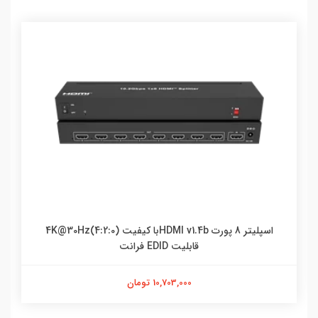
اسپلیتر 8 پورت HDMI v1.4bبا کیفیت 4K@30Hz(4:2:0)
قابلیت EDID فرانت
10,703,000 تومان