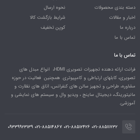
دسته بندی محصولات
نحوه ارسال
اخبار و مقالات
شرایط بازگشت کالا
درباره ما
کوپن تخفیف
تماس با ما
تماس با ما
فرانت ارائه دهنده تجهیزات تصویری HDMI، انواع مبدل های
تصویری، کابلهای ارتباطی و کامپیوتری. همچنین فعالیت در حوزه
مشاوره، طراحی و تجهیز سالن های کنفرانس، اتاق های نظارت و
مانیتورینگ، دیجیتال ساینج ، ویدیو وال و سیستم های نمایشی و
آموزشی.
021-88511732 021-88512426 021-88514867 09339923139