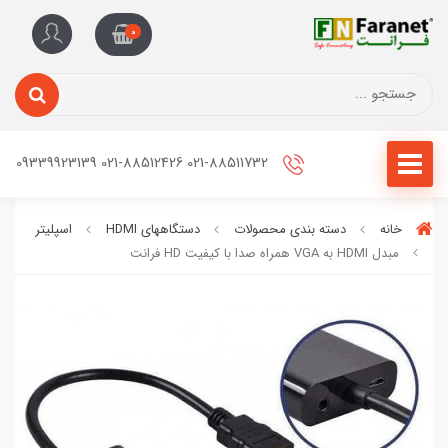
0
021-88511732 021-88512426 09339923139
خانه
دسته بندی محصولات
دستگاههای HDMI
اسپلیتر
مبدل HDMI به VGA همراه صدا با کيفيت HD فرانت