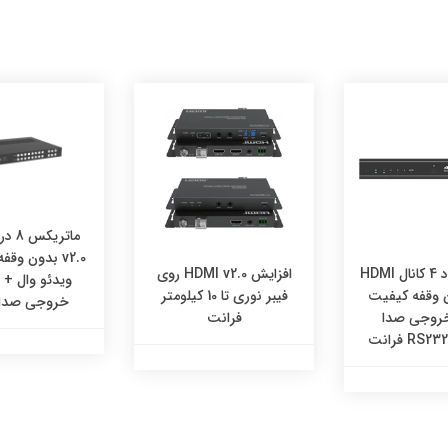
v2.0 بدون وقف
سوئیچ کواد 4 کانال HDMI
افزایش HDMI v2.0 روی
ویدئو وال + 
دون وقفه کیفیت
فیبر نوری تا 10 کیلومتر
خروجی صدا 
 خروجی صدا
فرانت