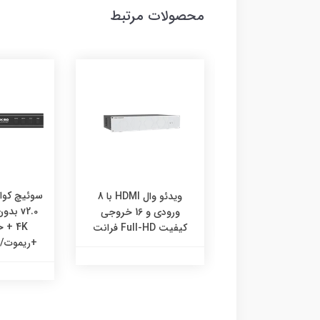
محصولات مرتبط
ويدئو وال HDMI با ورودي
Type-C و 4 خروجي
ويدئو وال HDMI با 8
يت 4K فرانت
v2.0 ب
ورودي و 16 خروجي
4K +
کيفيت Full-HD فرانت
+ریموت/RS232 فرانت