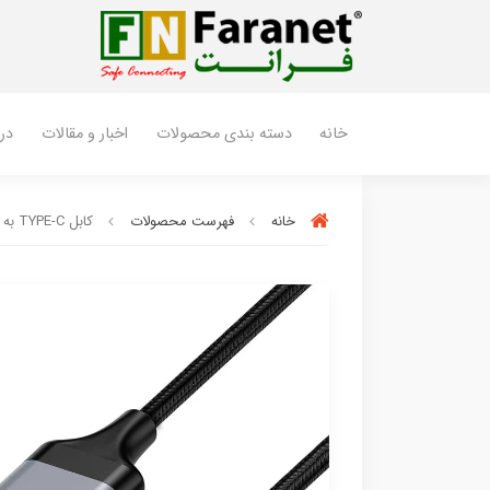
خانه
دسته بندی محصولات
اخبار و مقالات
درب
خانه
فهرست محصولات
کابل TYPE-C به 4K@60 HDMI V2.0 بطول 1.8 متر فرانت