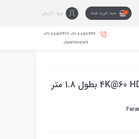
ورود کاربران
سبد خرید شما
0
021-88511732 021-88512426
09339923139
کابل TYPE-C به 4K@60 HDMI V2.0 بطول 1.8 متر
Fara