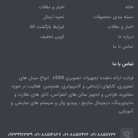
خانه
اخبار و مقالات
دسته بندی محصولات
نحوه ارسال
اخبار و مقالات
شرایط بازگشت کالا
درباره ما
کوپن تخفیف
تماس با ما
تماس با ما
فرانت ارائه دهنده تجهیزات تصویری HDMI، انواع مبدل های
تصویری، کابلهای ارتباطی و کامپیوتری. همچنین فعالیت در حوزه
مشاوره، طراحی و تجهیز سالن های کنفرانس، اتاق های نظارت و
مانیتورینگ، دیجیتال ساینج ، ویدیو وال و سیستم های نمایشی و
آموزشی.
021-88511732 021-88512426 021-88514867 09339923139