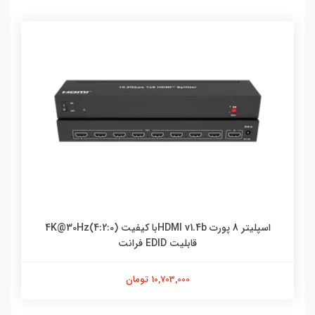
اسپلیتر 8 پورت HDMI v1.4bبا کیفیت 4K@30Hz(4:2:0)
قابلیت EDID فرانت
10,703,000 تومان