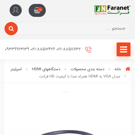
0
021-88511732 021-88512426 09339923139
خانه
دسته بندی محصولات
دستگاههای HDMI
اسپلیتر
مبدل VGA به HDMI همراه صدا با کيفيت HD فرانت