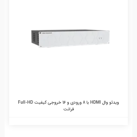
ويدئو وال HDMI با 8 ورودي و 16 خروجي کيفيت Full-HD
فرانت