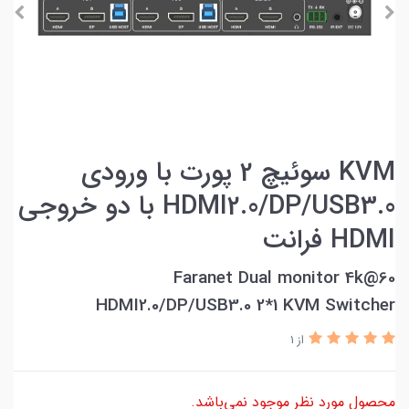
KVM سوئيچ 2 پورت با ورودی
HDMI2.0/DP/USB3.0 با دو خروجي
HDMI فرانت
Faranet Dual monitor 4k@60
HDMI2.0/DP/USB3.0 2*1 KVM Switcher
از 1
محصول مورد نظر موجود نمی‌باشد.