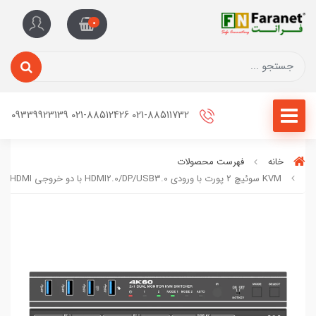
0
021-88511732 021-88512426 09339923139
خانه
فهرست محصولات
KVM سوئيچ 2 پورت با ورودی HDMI2.0/DP/USB3.0 با دو خروجي HDMI فرانت