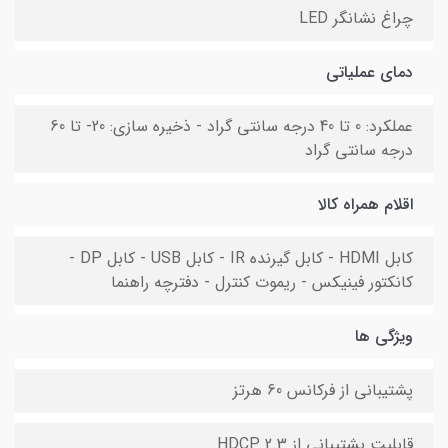
چراغ نشانگر LED
دمای عملیاتی
عملکرد: 0 تا 40 درجه سانتی گراد - ذخیره سازی: 20- تا 60
درجه سانتی گراد
اقلام همراه کالا
کابل HDMI - کابل گیرنده IR - کابل USB - کابل DP -
کانکتور فینیکس - ریموت کنترل - دفترچه راهنما
ویژگی ها
پشتیبانی از فرکانس 60 هرتز
قابلیت پشتیبانی از HDCP 2.3