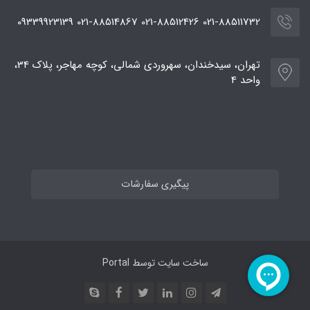
021-88511732 021-88512426 021-88514867 09339923139
تهران، سیدخندان، سهروردی شمالی، کوچه مهاجر، پلاک 34،
واحد 4
پیگیری سفارشات
ساخت سایت توسط
Portal