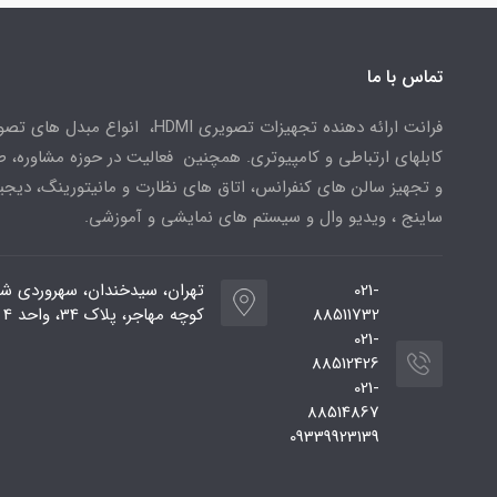
تماس با ما
فرانت ارائه دهنده تجهیزات تصویری HDMI، انواع مبدل 
کابلهای ارتباطی و کامپیوتری. همچنین فعالیت در حوزه مشاوره، 
و تجهیز سالن های کنفرانس، اتاق های نظارت و مانیتورینگ، دیجی
ساینج ، ویدیو وال و سیستم های نمایشی و آموزشی.
021-
تهران، سیدخندان، سهروردی شم
88511732
کوچه مهاجر، پلاک 34، واحد 4
021-
88512426
021-
88514867
09339923139