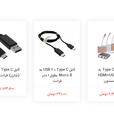
تبدیل Type C به
کابل USB 2.0 Type C به
کابل ype C
HDMI+US
Micro B بطول 1 متر
(شارژر) فرانت 1 مت
مستون
فرانت
863,500 تومان
 تومان
341,000 تومان