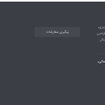
های تصویری،
پیگیری سفارشات
طراحی
تال
الی،