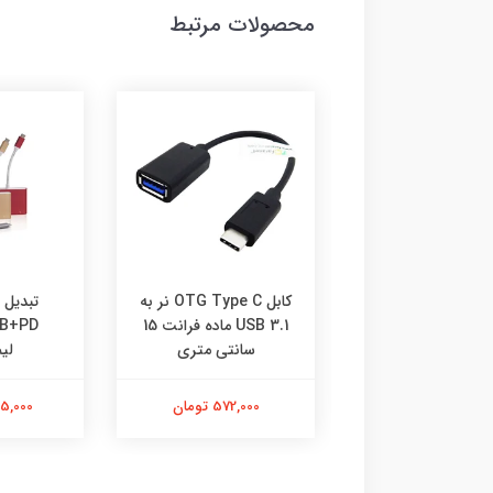
محصولات مرتبط
کابل دو سر USB 3.1
کابل OTG Type C نر به
نت 1 متری
USB 3.1 ماده فرانت 15
B+PD
سانتی متری
لی
1,067,000 تومان
572,000 تومان
2,145,000