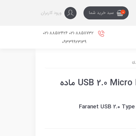
ورود کاربران
سبد خرید شما
0
021-88511732 021-88512426
09339923139
کابل OTG Type C نر به USB 2.0 Micro B ماده
Faranet USB 2.0 Typ