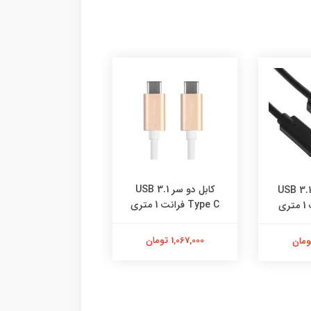
کابل دو سر USB 3.1
USB 3.1 T
کاب
Type C فرانت 1 متری
ری
سانتی متری
1,067,000 تومان
572,000 تومان