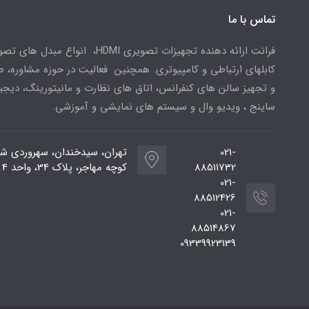
تماس با ما
فرانت ارائه دهنده تجهیزات تصویری HDMI، انواع مبدل 
کابلهای ارتباطی و کامپیوتری. همچنین فعالیت در حوزه مشاوره، 
و تجهیز سالن های کنفرانس، اتاق های نظارت و مانیتورینگ، دیجی
ساینج ، ویدیو وال و سیستم های نمایشی و آموزشی.
021-
تهران، سیدخندان، سهروردی شم
88511732
کوچه مهاجر، پلاک 34، واحد 4
021-
88512426
021-
88514867
09339923139