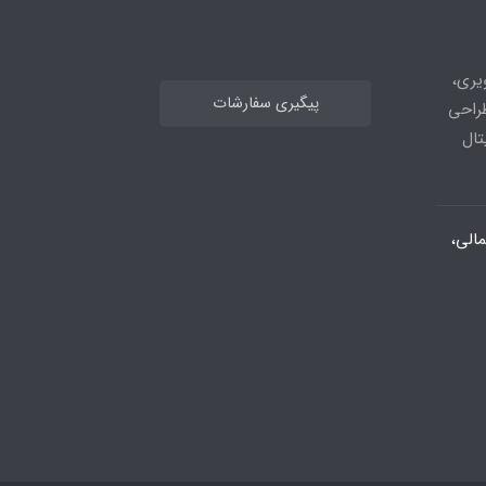
های تصویری،
پیگیری سفارشات
طراحی
تال
الی،