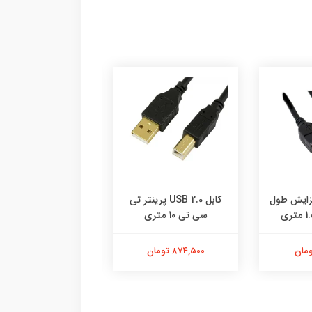
USB 2.0 افزایش طول
کابل USB 2.0 پرینتر تی
کابل USB 2.0 
سی تی 10 متری
سی تی 5 متری
874,500 تومان
522,500 تومان