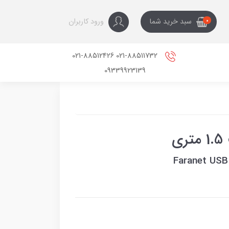
ورود کاربران
سبد خرید شما
0
021-88511732 021-88512426
09339923139
Faranet USB 