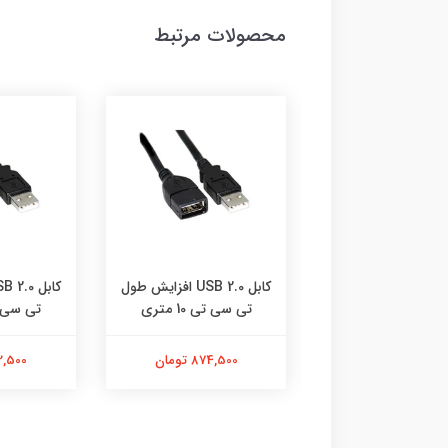
محصولات مرتبط
کابل USB 2.0 افزایش طول
کابل USB 2.0 افزایش طول
(اکتیو)
تی سی تی 10 متری
تی سی تی 5
5,654,0 تومان
874,500 تومان
522,500 