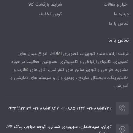
اخبار و مقالات
شرایط بازگشت کالا
درباره ما
کوپن تخفیف
تماس با ما
تماس با ما
فرانت ارائه دهنده تجهیزات تصویری HDMI، انواع مبدل های
تصویری، کابلهای ارتباطی و کامپیوتری. همچنین فعالیت در حوزه
مشاوره، طراحی و تجهیز سالن های کنفرانس، اتاق های نظارت و
مانیتورینگ، دیجیتال ساینج ، ویدیو وال و سیستم های نمایشی و
آموزشی.
021-88511732 021-88512426 021-88514867 09339923139
تهران، سیدخندان، سهروردی شمالی، کوچه مهاجر، پلاک 34،