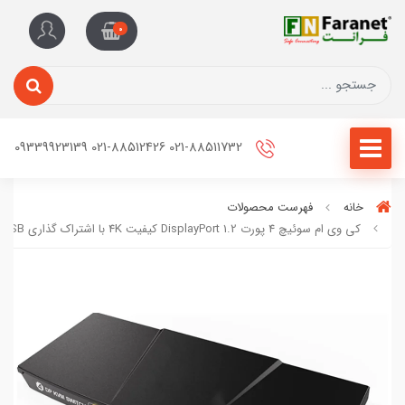
0
021-88511732 021-88512426 09339923139
خانه
فهرست محصولات
کی وی ام سوئیچ 4 پورت DisplayPort 1.2 کیفیت 4K با اشتراک گذاری USB لیمستون