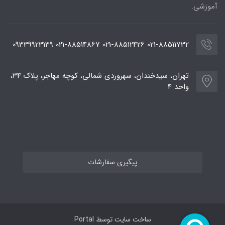
آموزشی.
021-88511732 021-88512426 021-88514867 09339923139
تهران، سیدخندان، سهروردی شمالی، کوچه مهاجر، پلاک 34،
واحد 4
پیگیری سفارشات
ساخت سایت توسط
Portal