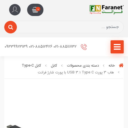
0
021-88511732 021-88512426 09339923139
خانه
دسته بندی محصولات
کابل
کابل Type-C
هاب 3 پورت USB 3.1 Type C با پورت شارژ فرانت