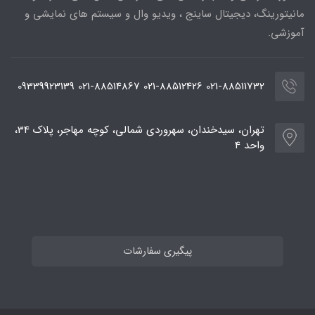
مانیتورینگ، دیجیتال ساینج ، ویدیو وال و سیستم های نمایشی و
آموزشی.
021-88511732 021-88512426 021-88514867 09339923139
تهران، سیدخندان، سهروردی شمالی، کوچه مهاجر، پلاک 34،
واحد 4
پیگیری سفارشات