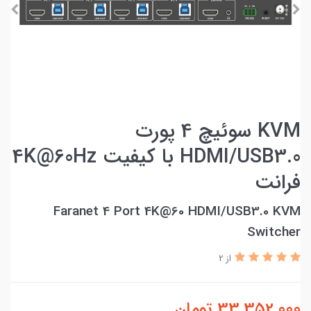
KVM سوئیچ 4 پورت
HDMI/USB3.0 با کیفیت 4K@60Hz
فرانت
Faranet 4 Port 4K@60 HDMI/USB3.0 KVM
Switcher
از 2
33,352,000
تومان