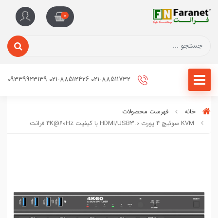
0
021-88511732 021-88512426 09339923139
خانه
فهرست محصولات
KVM سوئیچ 4 پورت HDMI/USB3.0 با کیفیت 4K@60Hz فرانت