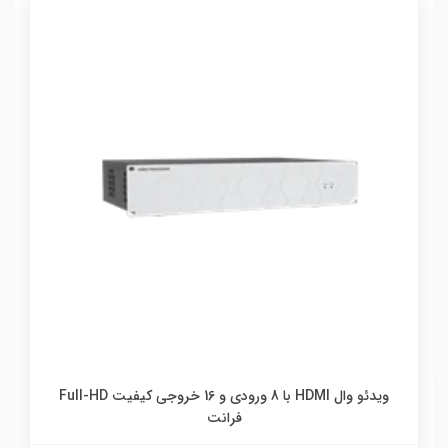
ويدئو وال HDMI با 8 ورودي و 16 خروجي کيفيت Full-HD
فرانت