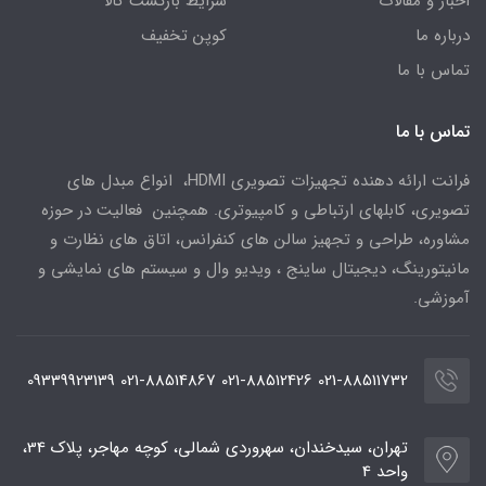
اخبار و مقالات
شرایط بازگشت کالا
درباره ما
کوپن تخفیف
تماس با ما
تماس با ما
فرانت ارائه دهنده تجهیزات تصویری HDMI، انواع مبدل های
تصویری، کابلهای ارتباطی و کامپیوتری. همچنین فعالیت در حوزه
مشاوره، طراحی و تجهیز سالن های کنفرانس، اتاق های نظارت و
مانیتورینگ، دیجیتال ساینج ، ویدیو وال و سیستم های نمایشی و
آموزشی.
021-88511732 021-88512426 021-88514867 09339923139
تهران، سیدخندان، سهروردی شمالی، کوچه مهاجر، پلاک 34،
واحد 4