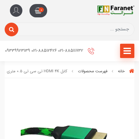
0
021-88511732 021-88512426 09339923139
خانه
فهرست محصولات
کابل HDMI 4K تی سی تی 0.5 متری