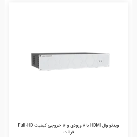
ويدئو وال HDMI با 8 ورودي و 16 خروجي کيفيت Full-HD
فرانت