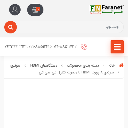
0
021-88511732 021-88512426 09339923139
خانه
دسته بندی محصولات
دستگاههای HDMI
سوئیچ
سوئيچ 8 پورت HDMI با ریموت کنترل تی سی تی