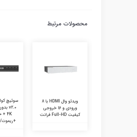
محصولات مرتبط
ويدئو وال HDMI با ورودي
Type-C و 4 خروجي
ويدئو وال HDMI با 8
يت 4K فرانت
v2.0 ب
ورودي و 16 خروجي
4K +
کيفيت Full-HD فرانت
+ریموت/RS232 فرانت