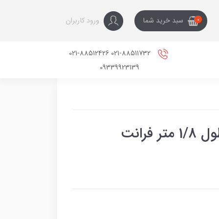
ورود کاربران
سبد خرید شما
0
021-88511732 021-88512426
09339923139