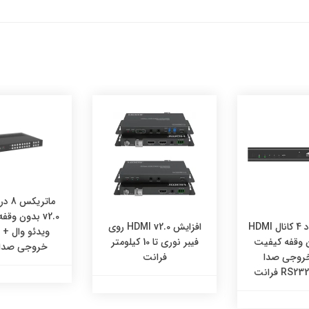
v2.0 بدون وقف
سوئیچ کواد 4 کانال HDMI
افزایش HDMI v2.0 روی
ویدئو وال + 
دون وقفه کیفیت
فیبر نوری تا 10 کیلومتر
خروجی صدا 
 خروجی صدا
فرانت