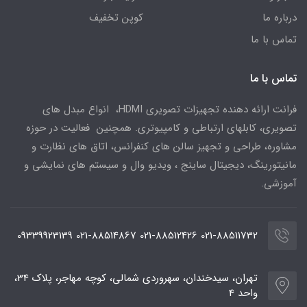
درباره ما
کوپن تخفیف
تماس با ما
تماس با ما
فرانت ارائه دهنده تجهیزات تصویری HDMI، انواع مبدل های
تصویری، کابلهای ارتباطی و کامپیوتری. همچنین فعالیت در حوزه
مشاوره، طراحی و تجهیز سالن های کنفرانس، اتاق های نظارت و
مانیتورینگ، دیجیتال ساینج ، ویدیو وال و سیستم های نمایشی و
آموزشی.
021-88511732 021-88512426 021-88514867 09339923139
تهران، سیدخندان، سهروردی شمالی، کوچه مهاجر، پلاک 34،
واحد 4