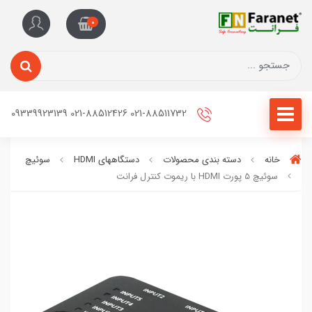
0
021-88511732 021-88512426 09339923139
خانه
دسته بندی محصولات
دستگاههای HDMI
سوئیچ
سوئيچ 5 پورت HDMI با ریموت کنترل فرانت