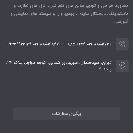
مشاوره، طراحی و تجهیز سالن های کنفرانس، اتاق های نظارت و
مانیتورینگ، دیجیتال ساینج ، ویدیو وال و سیستم های نمایشی و
آموزشی.
021-88511732 021-88512426 021-88514867 09339923139
تهران، سیدخندان، سهروردی شمالی، کوچه مهاجر، پلاک 34،
واحد 4
پیگیری سفارشات