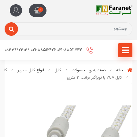
0
021-88511732 021-88512426 09339923139
خانه
دسته بندی محصولات
کابل
انواع کابل تصویر
کابل VGA
کابل VGA با نویزگیر فرانت 3 متری