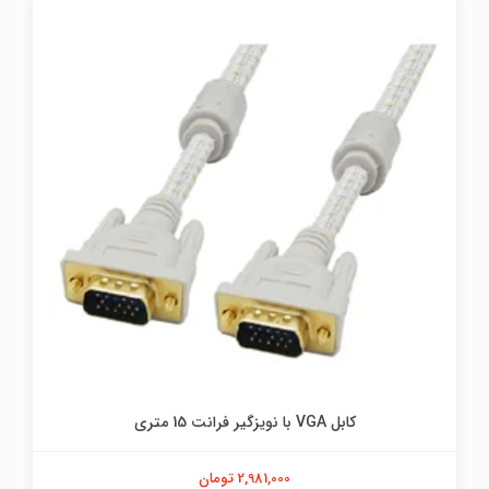
کابل VGA با نویزگیر فرانت 15 متری
2,981,000 تومان