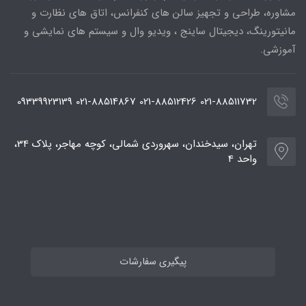
مشاوره، طراحی و تجهیز سالن های کنفرانس، اتاق های نظارت و
مانیتورینگ، دیجیتال ساینج ، ویدیو وال و سیستم های نمایشی و
آموزشی.
021-88511732 021-88512426 021-88514867 09339923139
تهران، سیدخندان، سهروردی شمالی، کوچه مهاجر، پلاک 34،
واحد 4
پیگیری سفارشات