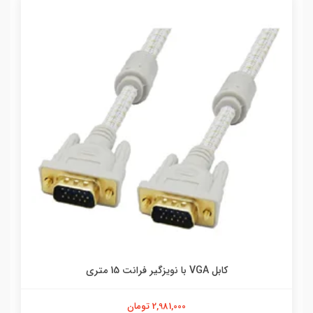
کابل VGA با نویزگیر فرانت 15 متری
2,981,000 تومان