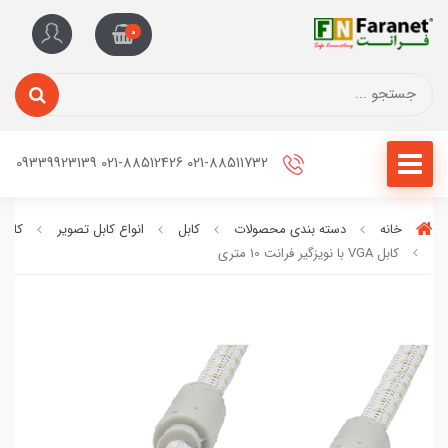
0
021-88511732 021-88512426 09339923139
خانه
دسته بندی محصولات
کابل
انواع کابل تصویر
کابل VGA
کابل VGA با نویزگیر فرانت 10 متری