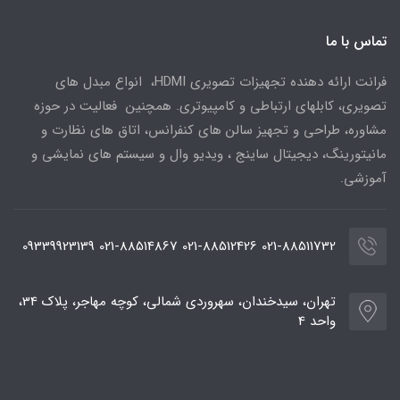
تماس با ما
فرانت ارائه دهنده تجهیزات تصویری HDMI، انواع مبدل های
تصویری، کابلهای ارتباطی و کامپیوتری. همچنین فعالیت در حوزه
مشاوره، طراحی و تجهیز سالن های کنفرانس، اتاق های نظارت و
مانیتورینگ، دیجیتال ساینج ، ویدیو وال و سیستم های نمایشی و
آموزشی.
021-88511732 021-88512426 021-88514867 09339923139
تهران، سیدخندان، سهروردی شمالی، کوچه مهاجر، پلاک 34،
واحد 4