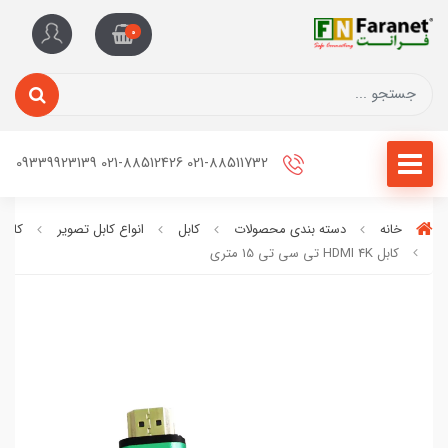
0
021-88511732 021-88512426 09339923139
خانه
دسته بندی محصولات
کابل
انواع کابل تصویر
کابل DMI
کابل HDMI 4K تی سی تی 15 متری