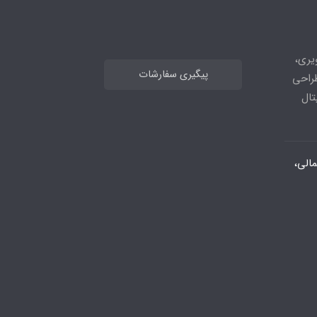
های تصویری،
پیگیری سفارشات
طراحی
تال
الی،