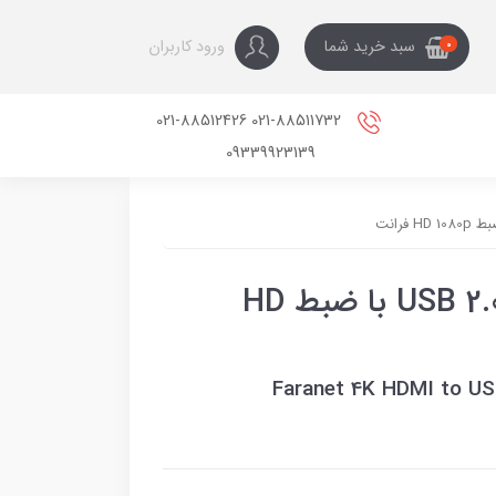
ورود کاربران
سبد خرید شما
0
021-88511732 021-88512426
09339923139
دانگل کپچر HDMI 4K به USB 2.0 با ضبط HD
Faranet 4K HDMI to USB