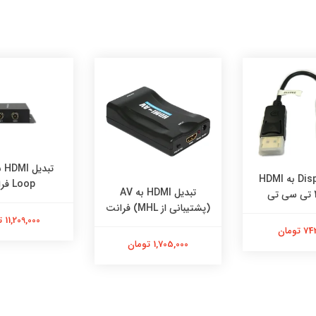
مبدل Display به HDMI
Loop فرانت
تبدیل HDMI به AV
ی
(پشتیبانی از MHL) فرانت
11,209,000 تومان
تومان
1,705,000 تومان