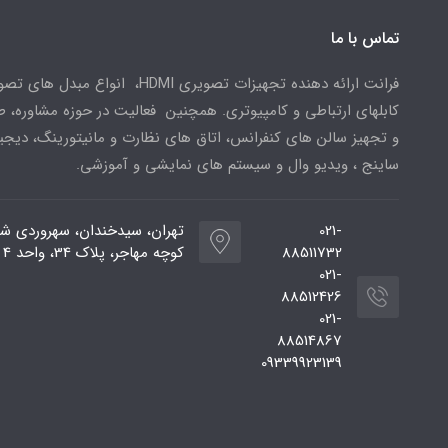
تماس با ما
فرانت ارائه دهنده تجهیزات تصویری HDMI، انواع مبدل 
کابلهای ارتباطی و کامپیوتری. همچنین فعالیت در حوزه مشاوره، 
و تجهیز سالن های کنفرانس، اتاق های نظارت و مانیتورینگ، دیجی
ساینج ، ویدیو وال و سیستم های نمایشی و آموزشی.
021-
تهران، سیدخندان، سهروردی شم
88511732
کوچه مهاجر، پلاک 34، واحد 4
021-
88512426
021-
88514867
09339923139