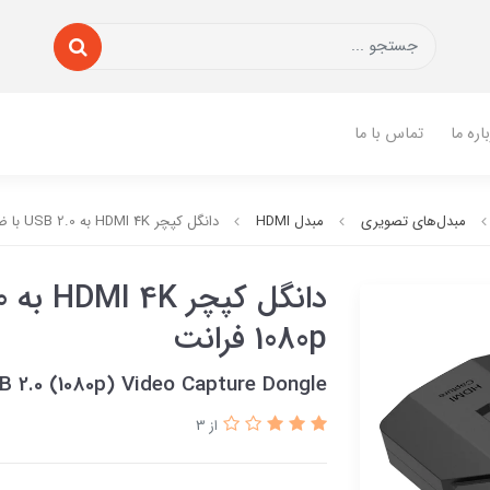
اره ما
تماس با ما
مبدل‌های تصویری
مبدل HDMI
دانگل کپچر HDMI 4K به USB 2.0 با ضبط HD 1080p فرانت
1080p فرانت
 2.0 (1080p) Video Capture Dongle
از 3