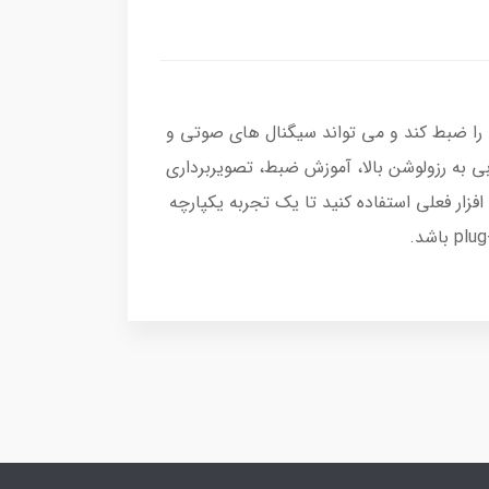
این کارت می تواند همزمان تصویر HDMI و صدا HDMI را ضبط کند و می تواند سیگنال های صوتی و
ا تلفن هوشمند منتقل کند. این کارت کپچر HDMI مناسب برای دستیابی به رزولوشن بالا، آموزش ضبط، تصویربرداری
فزار فعلی استفاده کنید تا یک تجربه یکپارچه